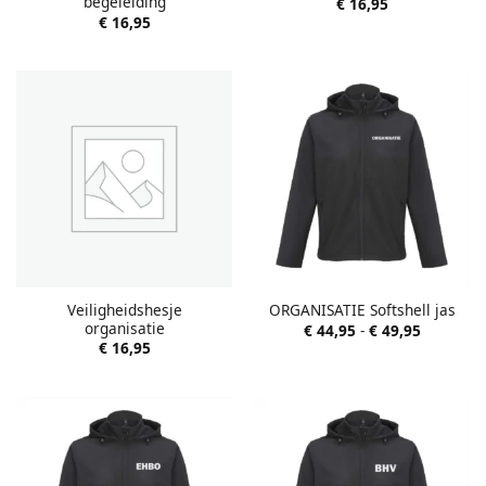
begeleiding
€
16,95
€
16,95
Veiligheidshesje
ORGANISATIE Softshell jas
organisatie
Prijsklas
€
44,95
-
€
49,95
€ 44,95
€
16,95
tot
€ 49,95