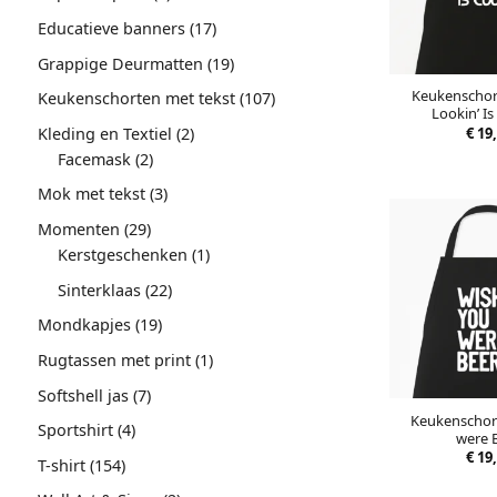
producten
17
Educatieve banners
17
producten
19
Grappige Deurmatten
19
producten
Keukenschor
107
Keukenschorten met tekst
107
Lookin’ Is
producten
2
€
19,
Kleding en Textiel
2
2
producten
Facemask
2
producten
3
Mok met tekst
3
producten
29
Momenten
29
producten
1
Kerstgeschenken
1
product
22
Sinterklaas
22
producten
19
Mondkapjes
19
producten
1
Rugtassen met print
1
product
7
Softshell jas
7
producten
Keukenschor
4
Sportshirt
4
were 
producten
€
19,
154
T-shirt
154
producten