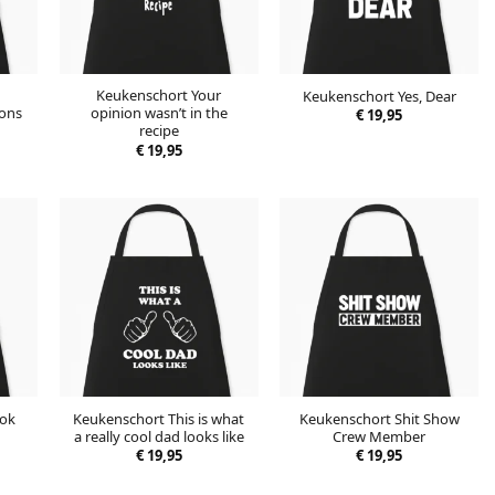
Keukenschort Your
Keukenschort Yes, Dear
rons
opinion wasn’t in the
€
19,95
recipe
€
19,95
ook
Keukenschort This is what
Keukenschort Shit Show
a really cool dad looks like
Crew Member
€
19,95
€
19,95