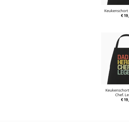
Keukenschort 
€
19,
Keukenschort
Chef. L
€
19,