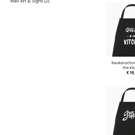
2
Wall Art & Signs
2
producten
Keukenschor
the Ki
€
19,