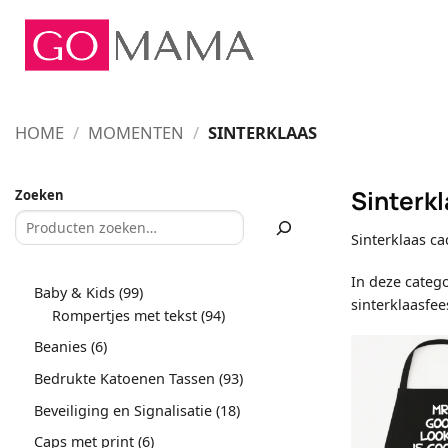
Ga
naar
inhoud
HOME
/
MOMENTEN
/
SINTERKLAAS
Sinterk
Zoeken
Sinterklaas c
In deze catego
99
Baby & Kids
99
sinterklaasfee
producten
94
Rompertjes met tekst
94
producten
6
Beanies
6
producten
93
Bedrukte Katoenen Tassen
93
producten
18
Beveiliging en Signalisatie
18
producten
6
Caps met print
6