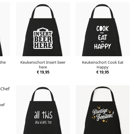
 the
Keukenschort Insert beer
Keukenschort Cook Eat
here
Happy
€
19,95
€
19,95
hef