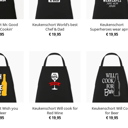
t Mr. Good
Keukenschort World’s best
Keukenschort
 Cookin’
Chef & Dad
Superheroes wear ap
95
€
19,95
€
19,95
t Wish you
Keukenschort Will cook for
Keukenschort Will C
Beer
Red Wine
for Beer
95
€
19,95
€
19,95