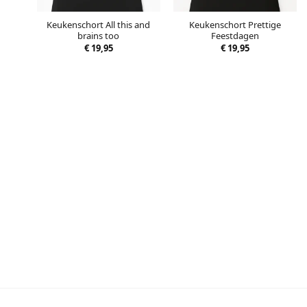
Keukenschort All this and
Keukenschort Prettige
brains too
Feestdagen
€
19,95
€
19,95