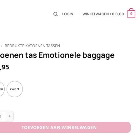
LOGIN
WINKELWAGEN /
€
0,00
0
/
BEDRUKTE KATOENEN TASSEN
oenen tas Emotionele baggage
,95
al
zwart
nen tas Emotionele baggage aantal
TOEVOEGEN AAN WINKELWAGEN