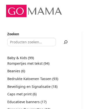
Ga
naar
inhoud
Zoeken
99
Baby & Kids
99
producten
94
Rompertjes met tekst
94
producten
6
Beanies
6
producten
93
Bedrukte Katoenen Tassen
93
producten
18
Beveiliging en Signalisatie
18
producten
6
Caps met print
6
producten
17
Educatieve banners
17
producten