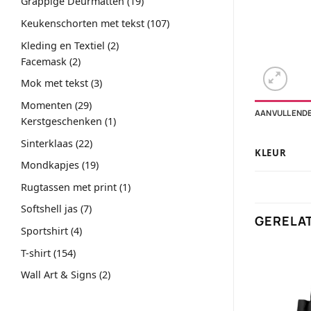
19
Grappige Deurmatten
19
producten
107
Keukenschorten met tekst
107
producten
2
Kleding en Textiel
2
2
producten
Facemask
2
producten
3
Mok met tekst
3
producten
29
Momenten
29
AANVULLENDE
producten
1
Kerstgeschenken
1
product
22
Sinterklaas
22
KLEUR
producten
19
Mondkapjes
19
producten
1
Rugtassen met print
1
product
7
Softshell jas
7
GERELA
producten
4
Sportshirt
4
producten
154
T-shirt
154
producten
2
Wall Art & Signs
2
producten