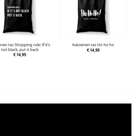
en tas Shopping rule: If it’s
Katoenen tas Ho ho ho
not black, put it back
€
14,95
€
14,95