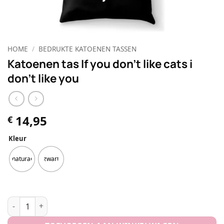
HOME
/
BEDRUKTE KATOENEN TASSEN
Katoenen tas If you don’t like cats i
don’t like you
14,95
€
Kleur
natural
zwart
Katoenen tas If you don't like cats i don't like you aantal