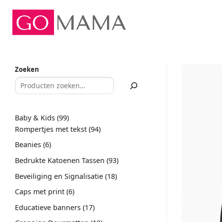
Ga
naar
inhoud
Zoeken
99
Baby & Kids
99
producten
94
Rompertjes met tekst
94
producten
6
Beanies
6
producten
93
Bedrukte Katoenen Tassen
93
producten
18
Beveiliging en Signalisatie
18
producten
6
Caps met print
6
producten
17
Educatieve banners
17
producten