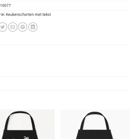
S10077
rie:
Keukenschorten met tekst