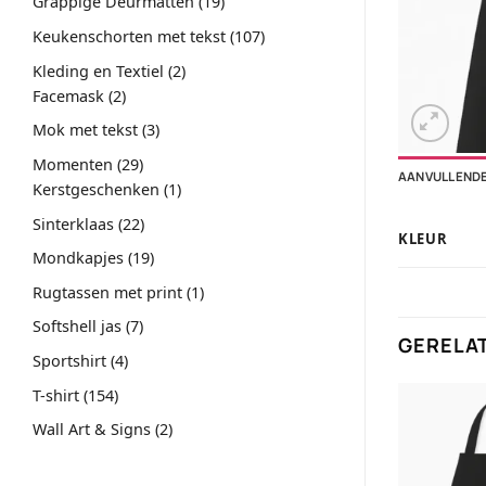
19
Grappige Deurmatten
19
producten
107
Keukenschorten met tekst
107
producten
2
Kleding en Textiel
2
2
producten
Facemask
2
producten
3
Mok met tekst
3
producten
29
Momenten
29
AANVULLENDE
producten
1
Kerstgeschenken
1
product
22
Sinterklaas
22
KLEUR
producten
19
Mondkapjes
19
producten
1
Rugtassen met print
1
product
7
Softshell jas
7
GERELA
producten
4
Sportshirt
4
producten
154
T-shirt
154
producten
2
Wall Art & Signs
2
producten