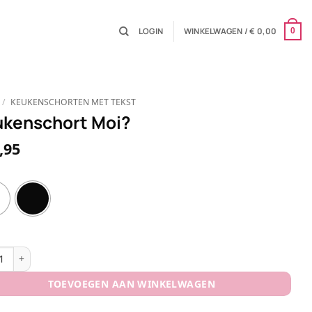
LOGIN
WINKELWAGEN /
€
0,00
0
/
KEUKENSCHORTEN MET TEKST
kenschort Moi?
,95
nschort Moi? aantal
TOEVOEGEN AAN WINKELWAGEN