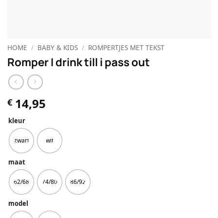
HOME
/
BABY & KIDS
/
ROMPERTJES MET TEKST
Romper I drink till i pass out
14,95
€
kleur
zwart
wit
maat
62/68
74/80
86/92
model