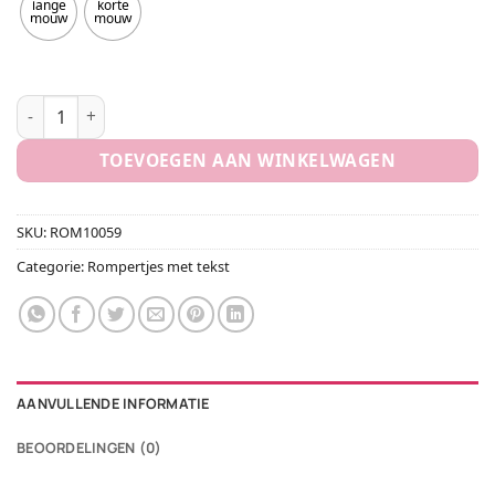
lange
korte
mouw
mouw
Romper I drink till i pass out aantal
TOEVOEGEN AAN WINKELWAGEN
SKU:
ROM10059
Categorie:
Rompertjes met tekst
AANVULLENDE INFORMATIE
BEOORDELINGEN (0)