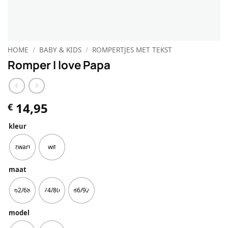
HOME
/
BABY & KIDS
/
ROMPERTJES MET TEKST
Romper I love Papa
14,95
€
kleur
zwart
wit
maat
62/68
74/80
86/92
model