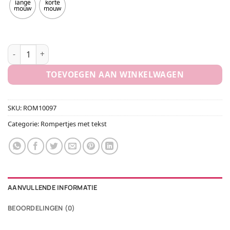
lange
korte
mouw
mouw
Romper Ik word grote zus (hartje) aantal
TOEVOEGEN AAN WINKELWAGEN
SKU:
ROM10097
Categorie:
Rompertjes met tekst
AANVULLENDE INFORMATIE
BEOORDELINGEN (0)