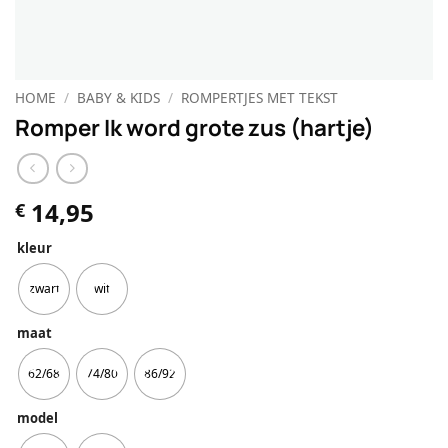
HOME
/
BABY & KIDS
/
ROMPERTJES MET TEKST
Romper Ik word grote zus (hartje)
14,95
€
kleur
zwart
wit
maat
62/68
74/80
86/92
model