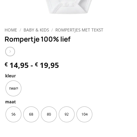
HOME
/
BABY & KIDS
/
ROMPERTJES MET TEKST
Rompertje 100% lief
Prijsklasse:
14,95
-
19,95
€
€
€ 14,95
kleur
tot
€ 19,95
zwart
maat
56
68
80
92
104