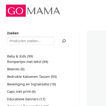
Ga
naar
inhoud
Zoeken
99
Baby & Kids
99
producten
94
Rompertjes met tekst
94
producten
6
Beanies
6
producten
93
Bedrukte Katoenen Tassen
93
producten
18
Beveiliging en Signalisatie
18
producten
6
Caps met print
6
producten
17
Educatieve banners
17
producten