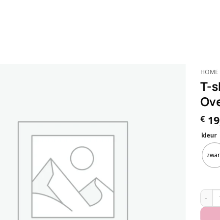
HOME
T-s
Ove
19
€
kleur
zwar
T-shir