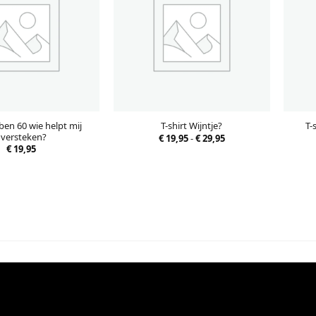
 ben 60 wie helpt mij
T-shirt Wijntje?
T-
oversteken?
Prijsklasse:
€
19,95
-
€
29,95
€ 19,95
€
19,95
tot
€ 29,95