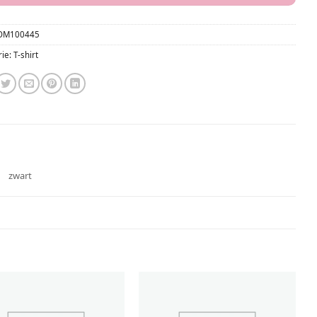
OM100445
rie:
T-shirt
zwart