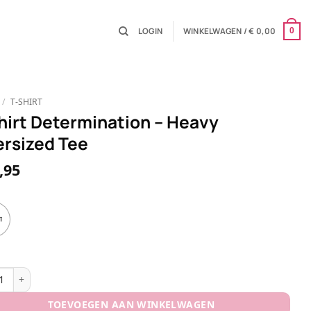
LOGIN
WINKELWAGEN /
€
0,00
0
/
T-SHIRT
hirt Determination – Heavy
rsized Tee
,95
t
t Determination - Heavy Oversized Tee aantal
TOEVOEGEN AAN WINKELWAGEN