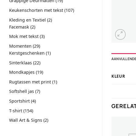
19
Grappige Deurmatten
19
producten
107
Keukenschorten met tekst
107
producten
2
Kleding en Textiel
2
2
producten
Facemask
2
producten
3
Mok met tekst
3
producten
29
Momenten
29
producten
1
Kerstgeschenken
1
AANVULLENDE
product
22
Sinterklaas
22
producten
19
Mondkapjes
19
KLEUR
producten
1
Rugtassen met print
1
product
7
Softshell jas
7
producten
4
Sportshirt
4
GERELA
producten
154
T-shirt
154
producten
2
Wall Art & Signs
2
producten