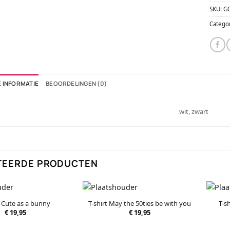
SKU:
G
Catego
 INFORMATIE
BEOORDELINGEN (0)
wit, zwart
TEERDE PRODUCTEN
T-s
t Cute as a bunny
T-shirt May the 50ties be with you
€
19,95
€
19,95