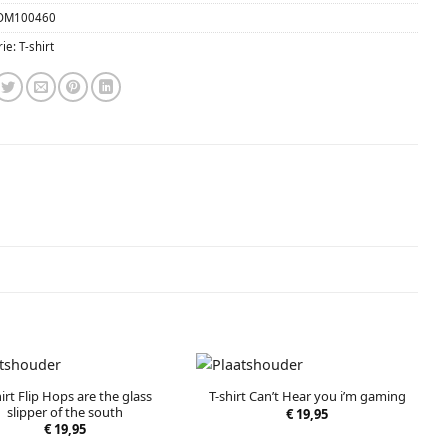
OM100460
rie:
T-shirt
hirt Flip Hops are the glass
T-shirt Can’t Hear you i’m gaming
slipper of the south
€
19,95
€
19,95