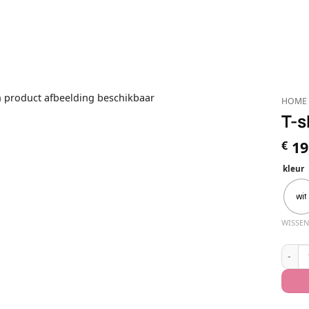
HOME
T-s
19
€
kleur
wit
WISSEN
T-shir