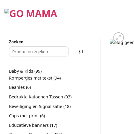
Ga
naar
inhoud
Zoeken
99
Baby & Kids
99
producten
94
Rompertjes met tekst
94
producten
6
Beanies
6
producten
93
Bedrukte Katoenen Tassen
93
producten
18
Beveiliging en Signalisatie
18
producten
6
Caps met print
6
producten
17
Educatieve banners
17
producten