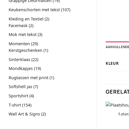
19
Grappige Deurmatten
19
producten
107
Keukenschorten met tekst
107
producten
2
Kleding en Textiel
2
2
producten
Facemask
2
producten
3
Mok met tekst
3
producten
29
Momenten
29
AANVULLENDE
producten
1
Kerstgeschenken
1
product
22
Sinterklaas
22
KLEUR
producten
19
Mondkapjes
19
producten
1
Rugtassen met print
1
product
7
Softshell jas
7
GERELA
producten
4
Sportshirt
4
producten
154
T-shirt
154
producten
2
Wall Art & Signs
2
T-shir
producten