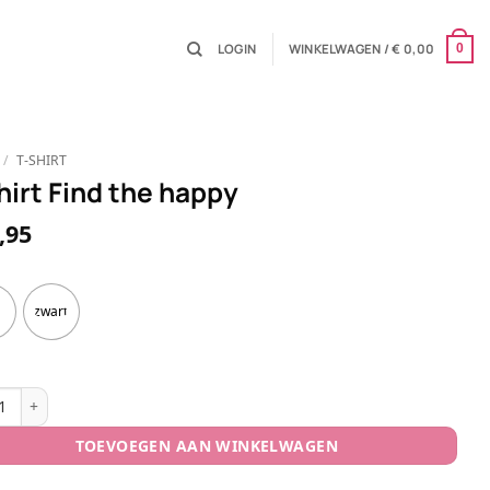
LOGIN
WINKELWAGEN /
€
0,00
0
/
T-SHIRT
hirt Find the happy
,95
zwart
t Find the happy aantal
TOEVOEGEN AAN WINKELWAGEN