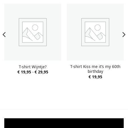
T-shirt Kiss me it’s my 60th
T-shirt Wijntje?
birthday
Prijsklasse:
€
19,95
-
€
29,95
€ 19,95
€
19,95
tot
€ 29,95