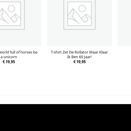
 world full of horses be
T-shirt Zet De Rollator Maar Klaar
a unicorn
Ik Ben 60 Jaar!
€
19,95
€
19,95