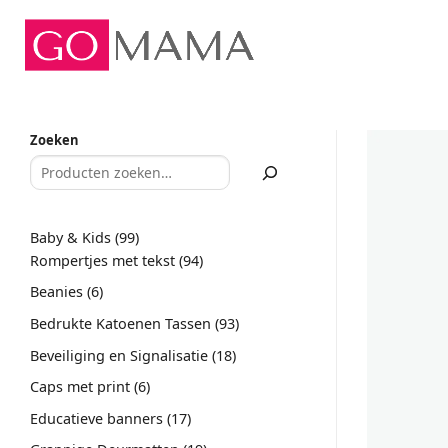
Ga
naar
inhoud
Zoeken
99
Baby & Kids
99
producten
94
Rompertjes met tekst
94
producten
6
Beanies
6
producten
93
Bedrukte Katoenen Tassen
93
producten
18
Beveiliging en Signalisatie
18
producten
6
Caps met print
6
producten
17
Educatieve banners
17
producten