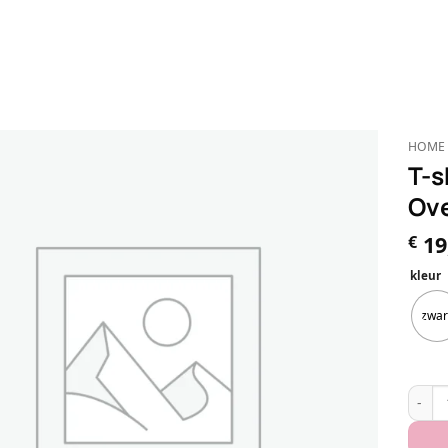
HOME
T-s
Ove
19
€
kleur
zwar
T-shir