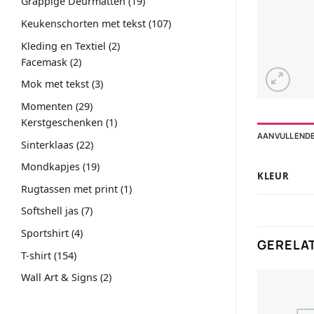
19
Grappige Deurmatten
19
producten
107
Keukenschorten met tekst
107
producten
2
Kleding en Textiel
2
2
producten
Facemask
2
producten
3
Mok met tekst
3
producten
29
Momenten
29
producten
1
Kerstgeschenken
1
AANVULLENDE
product
22
Sinterklaas
22
producten
19
Mondkapjes
19
KLEUR
producten
1
Rugtassen met print
1
product
7
Softshell jas
7
producten
4
Sportshirt
4
GERELA
producten
154
T-shirt
154
producten
2
Wall Art & Signs
2
producten