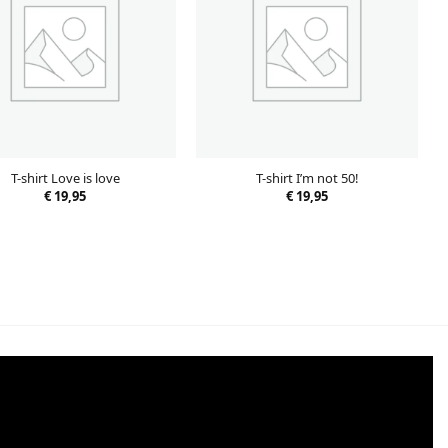
T-shirt Love is love
T-shirt I’m not 50!
€
19,95
€
19,95