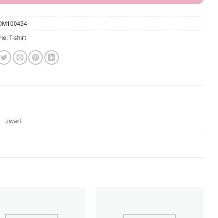
OM100454
rie:
T-shirt
zwart