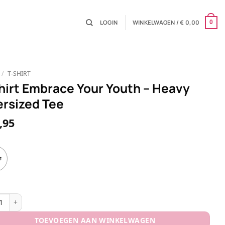
LOGIN
WINKELWAGEN /
€
0,00
0
/
T-SHIRT
hirt Embrace Your Youth – Heavy
rsized Tee
,95
t
t Embrace Your Youth - Heavy Oversized Tee aantal
TOEVOEGEN AAN WINKELWAGEN