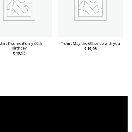
shirt Kiss me it’s my 60th
T-shirt May the 60ties be with you
birthday
€
19,95
€
19,95