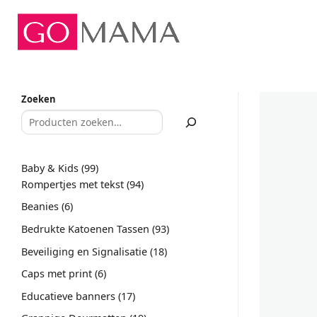
Ga
naar
inhoud
Zoeken
99
Baby & Kids
99
producten
94
Rompertjes met tekst
94
producten
6
Beanies
6
producten
93
Bedrukte Katoenen Tassen
93
producten
18
Beveiliging en Signalisatie
18
producten
6
Caps met print
6
producten
17
Educatieve banners
17
producten