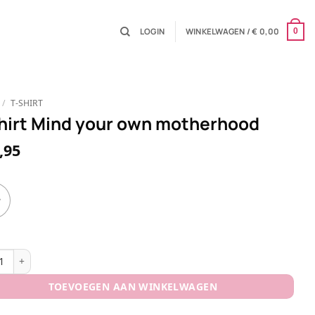
LOGIN
WINKELWAGEN /
€
0,00
0
/
T-SHIRT
hirt Mind your own motherhood
,95
y
rt Mind your own motherhood aantal
TOEVOEGEN AAN WINKELWAGEN