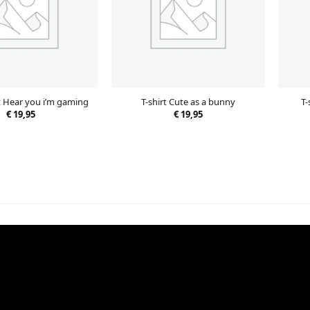
T-
’t Hear you i’m gaming
T-shirt Cute as a bunny
€
19,95
€
19,95