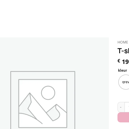
HOME
T-s
19
€
kleur
gre
T-shi