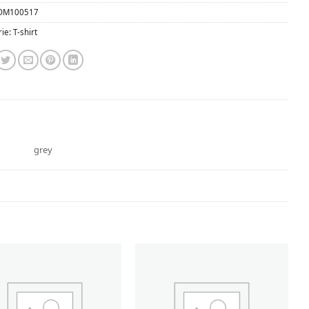
OM100517
rie:
T-shirt
grey