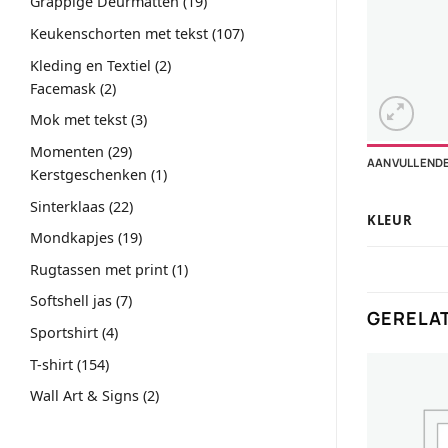
19
Grappige Deurmatten
19
producten
107
Keukenschorten met tekst
107
producten
2
Kleding en Textiel
2
2
producten
Facemask
2
producten
3
Mok met tekst
3
producten
29
Momenten
29
AANVULLENDE
producten
1
Kerstgeschenken
1
product
22
Sinterklaas
22
KLEUR
producten
19
Mondkapjes
19
producten
1
Rugtassen met print
1
product
7
Softshell jas
7
GERELA
producten
4
Sportshirt
4
producten
154
T-shirt
154
producten
2
Wall Art & Signs
2
producten