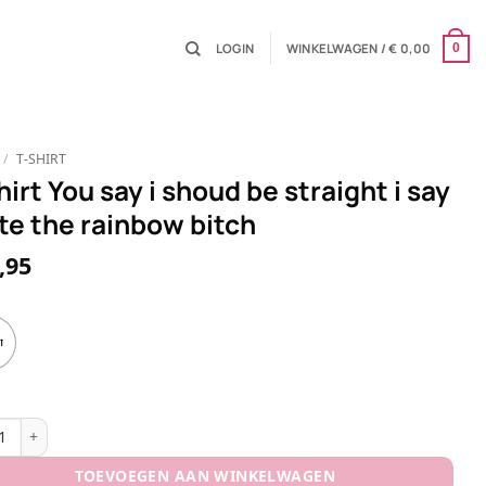
LOGIN
WINKELWAGEN /
€
0,00
0
/
T-SHIRT
hirt You say i shoud be straight i say
te the rainbow bitch
,95
t
t You say i shoud be straight i say taste the rainbow bitch aantal
TOEVOEGEN AAN WINKELWAGEN