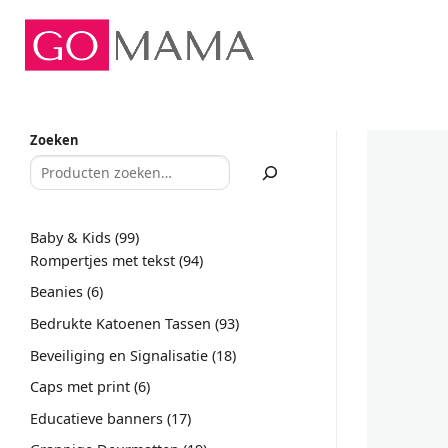
Ga
naar
inhoud
Zoeken
99
Baby & Kids
99
producten
94
Rompertjes met tekst
94
producten
6
Beanies
6
producten
93
Bedrukte Katoenen Tassen
93
producten
18
Beveiliging en Signalisatie
18
producten
6
Caps met print
6
producten
17
Educatieve banners
17
producten