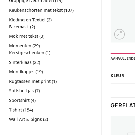
19
Grappige Deurmatten
19
producten
107
Keukenschorten met tekst
107
producten
2
Kleding en Textiel
2
2
producten
Facemask
2
producten
3
Mok met tekst
3
producten
29
Momenten
29
producten
1
Kerstgeschenken
1
AANVULLENDE
product
22
Sinterklaas
22
producten
19
Mondkapjes
19
KLEUR
producten
1
Rugtassen met print
1
product
7
Softshell jas
7
producten
4
Sportshirt
4
GERELA
producten
154
T-shirt
154
producten
2
Wall Art & Signs
2
producten