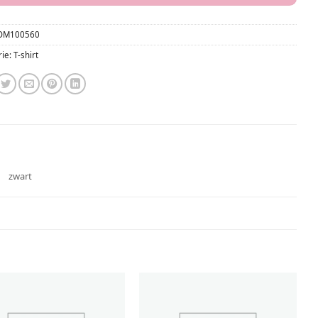
OM100560
rie:
T-shirt
zwart