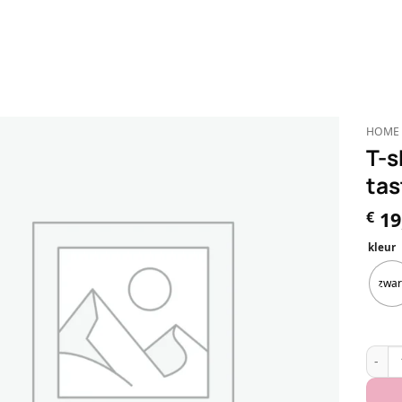
HOME
T-s
tas
19
€
kleur
zwar
T-shir