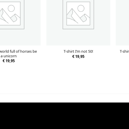
 world full of horses be
T-shi
T-shirt I’m not 50!
a unicorn
€
19,95
€
19,95